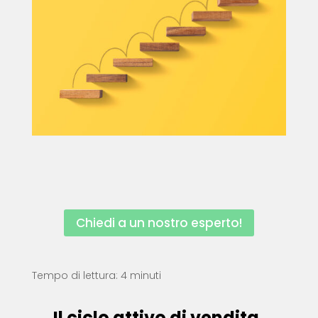
Chiedi a un nostro esperto!
Tempo di lettura: 4 minuti
Il ciclo attivo di vendita,