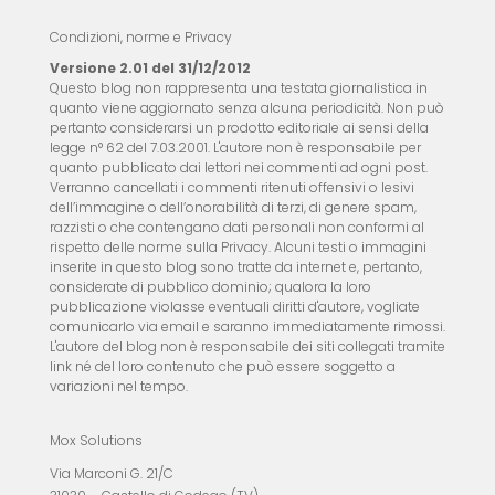
Condizioni, norme e Privacy
Versione 2.01 del 31/12/2012
Questo blog non rappresenta una testata giornalistica in
quanto viene aggiornato senza alcuna periodicità. Non può
pertanto considerarsi un prodotto editoriale ai sensi della
legge n° 62 del 7.03.2001. L'autore non è responsabile per
quanto pubblicato dai lettori nei commenti ad ogni post.
Verranno cancellati i commenti ritenuti offensivi o lesivi
dell’immagine o dell’onorabilità di terzi, di genere spam,
razzisti o che contengano dati personali non conformi al
rispetto delle norme sulla Privacy. Alcuni testi o immagini
inserite in questo blog sono tratte da internet e, pertanto,
considerate di pubblico dominio; qualora la loro
pubblicazione violasse eventuali diritti d'autore, vogliate
comunicarlo via email e saranno immediatamente rimossi.
L'autore del blog non è responsabile dei siti collegati tramite
link né del loro contenuto che può essere soggetto a
variazioni nel tempo.
Mox Solutions
Via Marconi G. 21/C