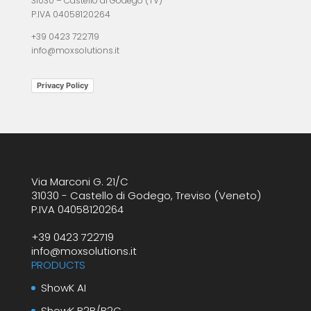
31030 – Castello di Godego (TV)
P.IVA 04058120264
+39 0423 722719
info@moxsolutions.it
Privacy Policy
Via Marconi G. 21/C
31030 - Castello di Godego, Treviso (Veneto)
P.IVA 04058120264
+39 0423 722719
info@moxsolutions.it
PRODUCTS
ShowK AI
ShowK B2B/B2C