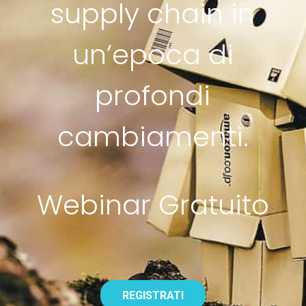
supply chain in
un’epoca di
profondi
cambiamenti.
Webinar Gratuito
REGISTRATI