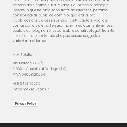
rispetto delle norme sulla Privacy. Alcuni testi o immagini
inserite in questo blog sono tratte da internet e, pertanto,
considerate di pubblico dominio; qualora la loro
pubblicazione violasse eventuali diritti d'autore, vogliate
comunicarlo via email e saranno immediatamente rimossi.
L'autore del blog non è responsabile dei siti collegati tramite
link né del loro contenuto che può essere soggetto a
variazioni nel tempo.
Mox Solutions
Via Marconi G. 21/C
31030 – Castello di Godego (TV)
P.IVA 04058120264
+39 0423 722719
info@moxsolutions.it
Privacy Policy