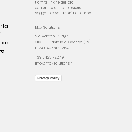
tramite link né del loro
contenuto che può essere
soggetto a variazioni nel tempo.
erta
Mox Solutions
È
Via Marconi G. 21/C
tore
31030 – Castello di Godego (TV)
P.IVA 04058120264
ca
+39 0423 722719
info@moxsolutions.it
Privacy Policy