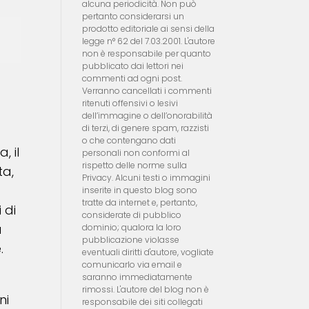
alcuna periodicità. Non può
pertanto considerarsi un
prodotto editoriale ai sensi della
legge n° 62 del 7.03.2001. L'autore
non è responsabile per quanto
pubblicato dai lettori nei
commenti ad ogni post.
Verranno cancellati i commenti
ritenuti offensivi o lesivi
dell’immagine o dell’onorabilità
di terzi, di genere spam, razzisti
o che contengano dati
, il
personali non conformi al
rispetto delle norme sulla
ta,
Privacy. Alcuni testi o immagini
inserite in questo blog sono
tratte da internet e, pertanto,
 di
considerate di pubblico
a
dominio; qualora la loro
pubblicazione violasse
.
eventuali diritti d'autore, vogliate
comunicarlo via email e
saranno immediatamente
rimossi. L'autore del blog non è
ni
responsabile dei siti collegati