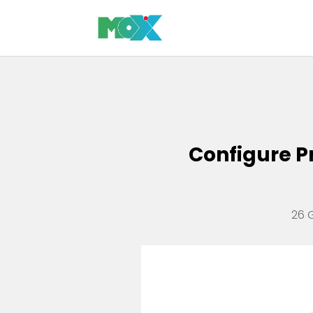
Configure Price Quote: CPQ software e marginalità
Configure P
26 