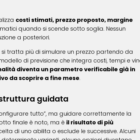
alizza
costi stimati, prezzo proposto, margine
omatici quando si scende sotto soglia. Nessun
zione a posteriori.
si tratta più di simulare un prezzo partendo da
 modello di previsione che integra costi, tempi e vin
alità diventa un parametro verificabile già in
ivo da scoprire a fine mese
.
truttura guidata
“configurare tutto”, ma guidare correttamente la
otto finale è noto, ma è
il risultato di più
scelta di uno abilita o esclude le successive. Alcuni
n determinate varianti, alcune opzioni diventano