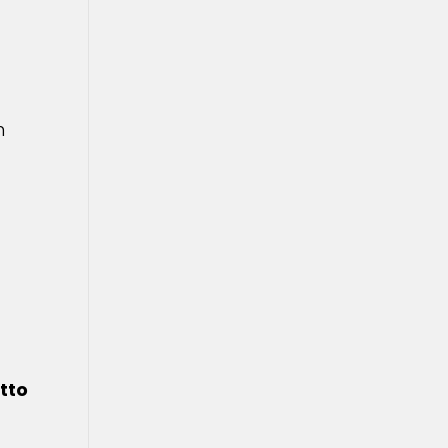
n
tto