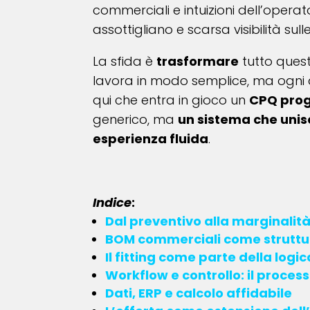
commerciali e intuizioni dell’operator
assottigliano e scarsa visibilità sulle
La sfida è
trasformare
tutto ques
lavora in modo semplice, ma ogni d
qui che entra in gioco un
CPQ proge
generico, ma
un sistema che unisc
esperienza fluida
.
Indice
:
Dal preventivo alla marginalità
BOM commerciali come struttu
Il fitting come parte della logic
Workflow e controllo: il proces
Dati, ERP e calcolo affidabile