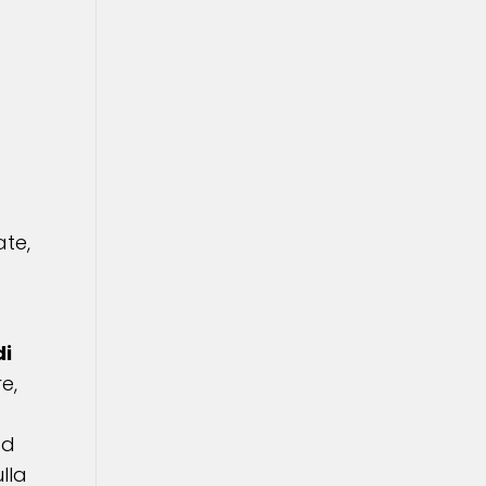
ate,
di
re,
:
ad
lla