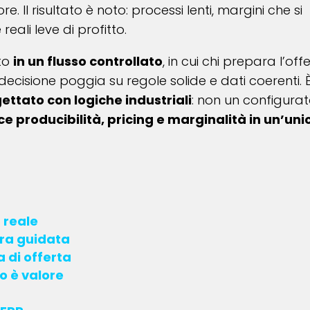
e. Il risultato è noto: processi lenti, margini che si
 reali leve di profitto.
to
in un flusso controllato
, in cui chi prepara l’off
ecisione poggia su regole solide e dati coerenti. 
ttato con logiche industriali
: non un configura
e producibilità, pricing e marginalità in un’uni
 reale
ra guidata
a di offerta
so è valore