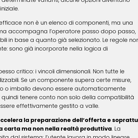
niziale.
fficace non è un elenco di componenti, ma una
istema accompagna l’operatore passo dopo passo,
ili in base a quanto già selezionato. Le regole no
te: sono già incorporate nella logica di
so critico: i vincoli dimensionali. Non tutte le
izzabili. Se un componente supera certe misure,
nto o imballo devono essere automaticamente
quindi tenere conto non solo della compatibilità
sere effettivamente gestito a valle.
accelera la preparazione dell’offerta e soprattu
la carta ma non nella realtà produttiva
. La
ta dal sistema: l’utente lavora in modo lineare,