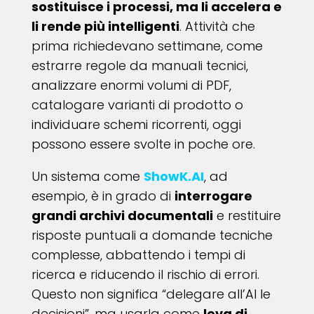
sostituisce i processi, ma li accelera e
li rende più intelligenti
. Attività che
prima richiedevano settimane, come
estrarre regole da manuali tecnici,
analizzare enormi volumi di PDF,
catalogare varianti di prodotto o
individuare schemi ricorrenti, oggi
possono essere svolte in poche ore.
Un sistema come
ShowK.AI
, ad
esempio, è in grado di
interrogare
grandi archivi documentali
e restituire
risposte puntuali a domande tecniche
complesse, abbattendo i tempi di
ricerca e riducendo il rischio di errori.
Questo non significa “delegare all’AI le
decisioni”, ma usarla come
leva di