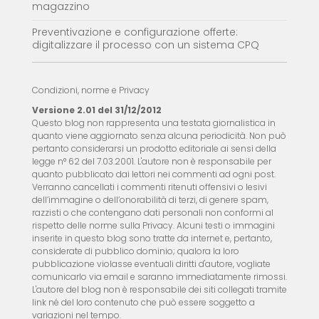
magazzino
Preventivazione e configurazione offerte:
digitalizzare il processo con un sistema CPQ
Condizioni, norme e Privacy
Versione 2.01 del 31/12/2012
Questo blog non rappresenta una testata giornalistica in
quanto viene aggiornato senza alcuna periodicità. Non può
pertanto considerarsi un prodotto editoriale ai sensi della
legge n° 62 del 7.03.2001. L'autore non è responsabile per
quanto pubblicato dai lettori nei commenti ad ogni post.
Verranno cancellati i commenti ritenuti offensivi o lesivi
dell’immagine o dell’onorabilità di terzi, di genere spam,
razzisti o che contengano dati personali non conformi al
rispetto delle norme sulla Privacy. Alcuni testi o immagini
inserite in questo blog sono tratte da internet e, pertanto,
considerate di pubblico dominio; qualora la loro
pubblicazione violasse eventuali diritti d'autore, vogliate
comunicarlo via email e saranno immediatamente rimossi.
L'autore del blog non è responsabile dei siti collegati tramite
link né del loro contenuto che può essere soggetto a
variazioni nel tempo.