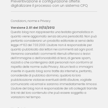
Preventivazione e configurazione offerte:
digitalizzare il processo con un sistema CPQ
Condizioni, norme e Privacy
Versione 2.01 del 31/12/2012
Questo blog non rappresenta una testata giornalistica in
quanto viene aggiornato senza alcuna periodicità. Non può
pertanto considerarsi un prodotto editoriale ai sensi della
legge n° 62 del 7.03.2001. L'autore non è responsabile per
quanto pubblicato dai lettori nei commenti ad ogni post.
Verranno cancellati i commenti ritenuti offensivi o lesivi
dell’immagine o dell’onorabilità di terzi, di genere spam,
razzisti o che contengano dati personali non conformi al
rispetto delle norme sulla Privacy. Alcuni testi o immagini
inserite in questo blog sono tratte da internet e, pertanto,
considerate di pubblico dominio; qualora la loro
pubblicazione violasse eventuali diritti d'autore, vogliate
comunicarlo via email e saranno immediatamente rimossi.
L'autore del blog non è responsabile dei siti collegati tramite
link né del loro contenuto che può essere soggetto a
variazioni nel tempo.