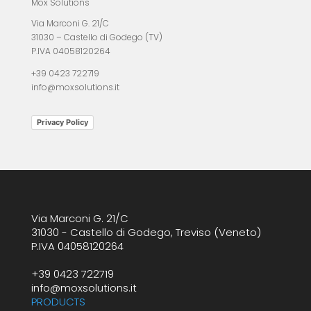
Mox Solutions
Via Marconi G. 21/C
31030 – Castello di Godego (TV)
P.IVA 04058120264
+39 0423 722719
info@moxsolutions.it
Privacy Policy
Via Marconi G. 21/C
31030 - Castello di Godego, Treviso (Veneto)
P.IVA 04058120264
+39 0423 722719
info@moxsolutions.it
PRODUCTS