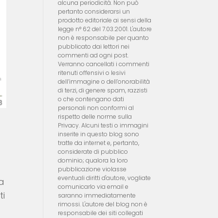
alcuna periodicità. Non può
pertanto considerarsi un
prodotto editoriale ai sensi della
legge n° 62 del 7.03.2001. L'autore
non è responsabile per quanto
pubblicato dai lettori nei
commenti ad ogni post.
Verranno cancellati i commenti
ritenuti offensivi o lesivi
dell’immagine o dell’onorabilità
di terzi, di genere spam, razzisti
o che contengano dati
personali non conformi al
rispetto delle norme sulla
Privacy. Alcuni testi o immagini
inserite in questo blog sono
tratte da internet e, pertanto,
considerate di pubblico
dominio; qualora la loro
pubblicazione violasse
eventuali diritti d'autore, vogliate
la
comunicarlo via email e
ti
saranno immediatamente
rimossi. L'autore del blog non è
responsabile dei siti collegati