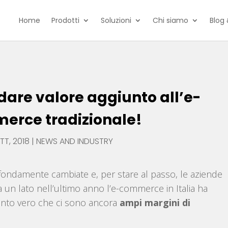
Home
Prodotti
Soluzioni
Chi siamo
Blog 
dare valore aggiunto all’e-
erce tradizionale!
OTT, 2018
|
NEWS AND INDUSTRY
fondamente cambiate e, per stare al passo, le aziende
un lato nell’ultimo anno l’e-commerce in Italia ha
ttanto vero che ci sono ancora
ampi margini di