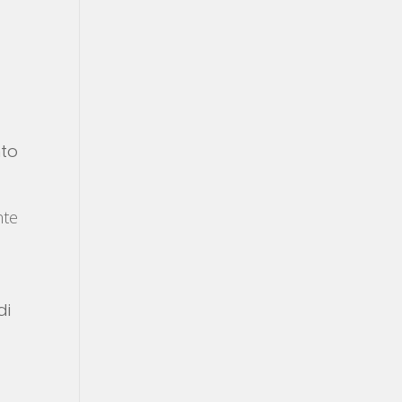
nto
nte
di