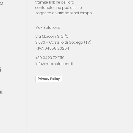
da
tramite link né del loro
contenuto che può essere
soggetto a variazioni nel tempo.
Mox Solutions
Via Marconi G. 21/C
31030 – Castello di Godego (TV)
P.IVA 04058120264
“
+39 0423 722719
info@moxsolutions.it
i
Privacy Policy
i,