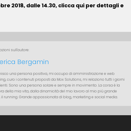
re 2018, dalle 14.30, clicca qui per dettagli e
zioni sull'autore:
erica Bergamin
inisco una persona positiva, mi occupo di amministrazione e web
ng, curo i contenuti proposti da Mox Solutions, mi relaziono tutti i giorni
clienti. Sono una persona solare e sempre in movimento. La corsa è la
a della mia vita, dalla dinamicità del mio lavoro al mio più grande
 il running. Grande appassionata di blog, marketing e social media.