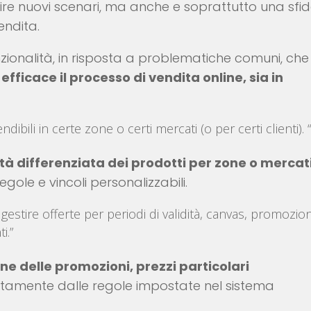
re nuovi scenari, ma anche e soprattutto una sfi
endita.
zionalità, in risposta a problematiche comuni, che
fficace il processo di vendita online, sia in
ibili in certe zone o certi mercati (o per certi clienti). 
lità differenziata dei prodotti per zone o mercat
gole e vincoli personalizzabili.
gestire offerte per periodi di validità, canvas, promozion
i.”
ne delle promozioni, prezzi particolari
ttamente dalle regole impostate nel sistema