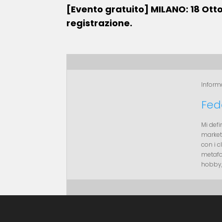
[Evento gratuito] MILANO: 18 Ottob
registrazione.
Informa
Fed
Mi def
marketi
con i 
metafor
hobby,