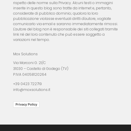
rispetto delle norme sulla Privacy. Alcuni testi o immagini
inserite in questo blog sono tratte da internet e, pertanto,
considerate di pubblico dominio; qualora la loro
pubblicazione violasse eventuali diritti d'autore, vogliate
comunicarlo via email e saranno immediatamente rimossi.
L'autore del blog non è responsabile dei siti collegati tramite
link né del loro contenuto che può essere soggetto a
variazioni nel tempo.
Mox Solutions
Via Marconi G. 21/C
31030 – Castello di Godego (TV)
P.IVA 04058120264
+39 0423 722719
info@moxsolutions.it
Privacy Policy