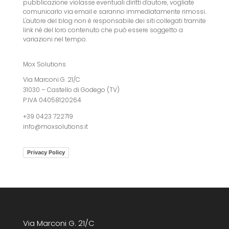
pubblicazione violasse eventuali diritti d'autore, vogliate
comunicarlo via email e saranno immediatamente rimossi.
L'autore del blog non è responsabile dei siti collegati tramite
link né del loro contenuto che può essere soggetto a
variazioni nel tempo.
Mox Solutions
Via Marconi G. 21/C
31030 – Castello di Godego (TV)
P.IVA 04058120264
+39 0423 722719
info@moxsolutions.it
Privacy Policy
Via Marconi G. 21/C